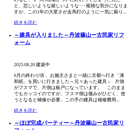
と、悲しいような嬉しいような･･･複雑な気分になりま
すが、この1年の大変さが走馬灯のように一気に蘇り...
続きを読む
～建具が入りました～丹波篠山ー古民家リフ
ォーム
2025.08.20
建築中
6月の終わり頃 、お施主さまと一緒に京都へ行き「漆
和紙」を買いに行きました～元々あった建具 ↓ 片側
がフスマで、片側は板戸になっています。 このまま
でもカッコイのですが、フスマ側は傷みがひどく、使
うとなると補修が必要。この手の建具は補修費用...
続きを読む
～ほぼ完成パーティー～丹波篠山ー古民家リ