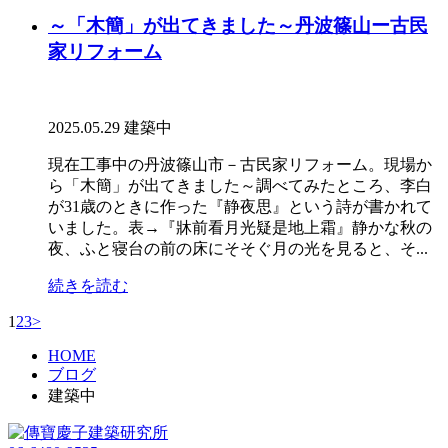
～「木簡」が出てきました～丹波篠山ー古民
家リフォーム
2025.05.29
建築中
現在工事中の丹波篠山市－古民家リフォーム。現場か
ら「木簡」が出てきました～調べてみたところ、李白
が31歳のときに作った『静夜思』という詩が書かれて
いました。表→『牀前看月光疑是地上霜』静かな秋の
夜、ふと寝台の前の床にそそぐ月の光を見ると、そ...
続きを読む
1
2
3
>
HOME
ブログ
建築中