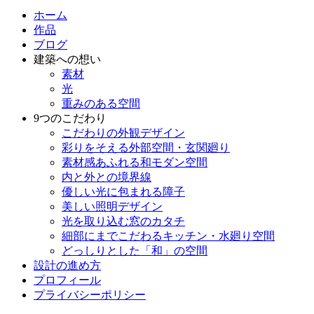
ホーム
作品
ブログ
建築への想い
素材
光
重みのある空間
9つのこだわり
こだわりの外観デザイン
彩りをそえる外部空間・玄関廻り
素材感あふれる和モダン空間
内と外との境界線
優しい光に包まれる障子
美しい照明デザイン
光を取り込む窓のカタチ
細部にまでこだわるキッチン・水廻り空間
どっしりとした「和」の空間
設計の進め方
プロフィール
プライバシーポリシー