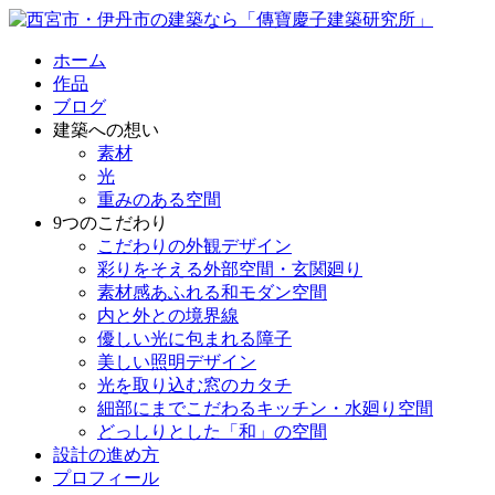
ホーム
作品
ブログ
建築への想い
素材
光
重みのある空間
9つのこだわり
こだわりの外観デザイン
彩りをそえる外部空間・玄関廻り
素材感あふれる和モダン空間
内と外との境界線
優しい光に包まれる障子
美しい照明デザイン
光を取り込む窓のカタチ
細部にまでこだわるキッチン・水廻り空間
どっしりとした「和」の空間
設計の進め方
プロフィール