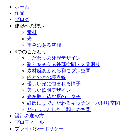
ホーム
作品
ブログ
建築への想い
素材
光
重みのある空間
9つのこだわり
こだわりの外観デザイン
彩りをそえる外部空間・玄関廻り
素材感あふれる和モダン空間
内と外との境界線
優しい光に包まれる障子
美しい照明デザイン
光を取り込む窓のカタチ
細部にまでこだわるキッチン・水廻り空間
どっしりとした「和」の空間
設計の進め方
プロフィール
プライバシーポリシー