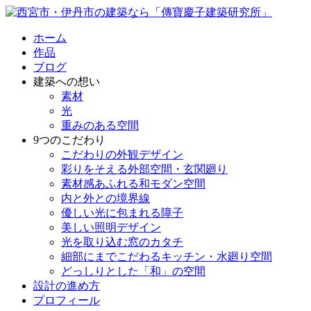
ホーム
作品
ブログ
建築への想い
素材
光
重みのある空間
9つのこだわり
こだわりの外観デザイン
彩りをそえる外部空間・玄関廻り
素材感あふれる和モダン空間
内と外との境界線
優しい光に包まれる障子
美しい照明デザイン
光を取り込む窓のカタチ
細部にまでこだわるキッチン・水廻り空間
どっしりとした「和」の空間
設計の進め方
プロフィール