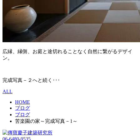
広縁、縁側、お庭と途切れることなく自然に繋がるデザイ
ン。
完成写真－２へと続く･･･
ALL
HOME
ブログ
ブログ
苦楽園の家～完成写真－1～
06-6480-9535