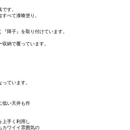
真です。
はすべて漆喰塗り。
く『障子』を取り付けています。
ー収納で覆っています。
なっています。
に低い天井も作
Ｌ型に机を配置
を上手く利用し
もカワイイ雰囲気の