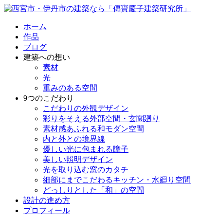
ホーム
作品
ブログ
建築への想い
素材
光
重みのある空間
9つのこだわり
こだわりの外観デザイン
彩りをそえる外部空間・玄関廻り
素材感あふれる和モダン空間
内と外との境界線
優しい光に包まれる障子
美しい照明デザイン
光を取り込む窓のカタチ
細部にまでこだわるキッチン・水廻り空間
どっしりとした「和」の空間
設計の進め方
プロフィール