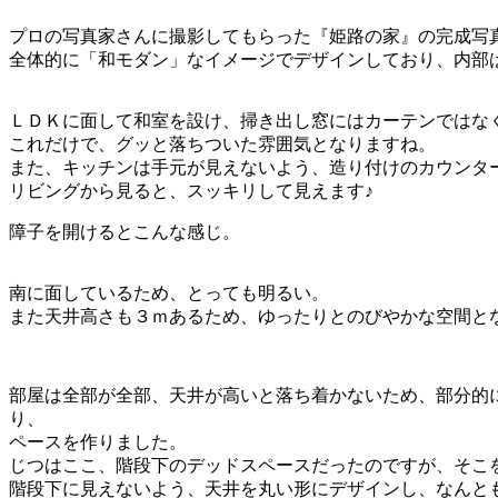
プロの写真家さんに撮影してもらった『姫路の家』の完成写
全体的に「和モダン」なイメージでデザインしており、内部
ＬＤＫに面して和室を設け、掃き出し窓にはカーテンではな
これだけで、グッと落ちついた雰囲気となりますね。
また、キッチンは手元が見えないよう、造り付けのカウンタ
リビングから見ると、スッキリして見えます♪
障子を開けるとこんな感じ。
南に面しているため、とっても明るい。
また天井高さも３ｍあるため、ゆったりとのびやかな空間と
部屋は全部が全部、天井が高いと落ち着かないため、部分的
り、 その奥に
ペースを作りました。
じつはここ、階段下のデッドスペースだったのですが、そこ
階段下に見えないよう、天井を丸い形にデザインし、なんと