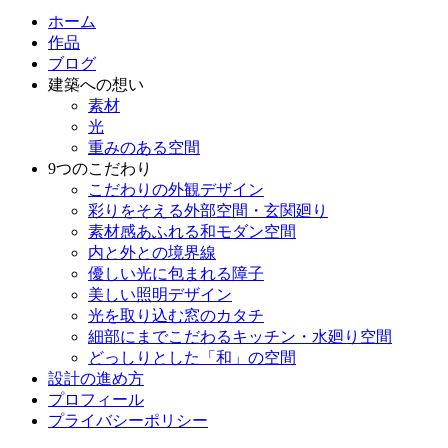
ホーム
作品
ブログ
建築への想い
素材
光
重みのある空間
9つのこだわり
こだわりの外観デザイン
彩りをそえる外部空間・玄関廻り
素材感あふれる和モダン空間
内と外との境界線
優しい光に包まれる障子
美しい照明デザイン
光を取り込む窓のカタチ
細部にまでこだわるキッチン・水廻り空間
どっしりとした「和」の空間
設計の進め方
プロフィール
プライバシーポリシー