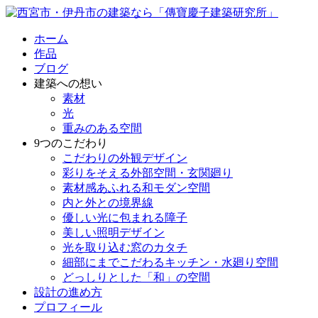
ホーム
作品
ブログ
建築への想い
素材
光
重みのある空間
9つのこだわり
こだわりの外観デザイン
彩りをそえる外部空間・玄関廻り
素材感あふれる和モダン空間
内と外との境界線
優しい光に包まれる障子
美しい照明デザイン
光を取り込む窓のカタチ
細部にまでこだわるキッチン・水廻り空間
どっしりとした「和」の空間
設計の進め方
プロフィール