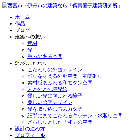
ホーム
作品
ブログ
建築への想い
素材
光
重みのある空間
9つのこだわり
こだわりの外観デザイン
彩りをそえる外部空間・玄関廻り
素材感あふれる和モダン空間
内と外との境界線
優しい光に包まれる障子
美しい照明デザイン
光を取り込む窓のカタチ
細部にまでこだわるキッチン・水廻り空間
どっしりとした「和」の空間
設計の進め方
プロフィール