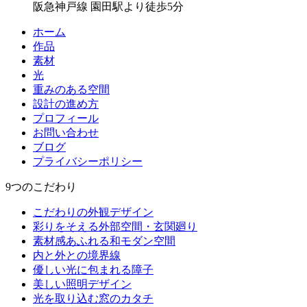
阪急神戸線 園田駅より徒歩5分
ホーム
作品
素材
光
重みのある空間
設計の進め方
プロフィール
お問い合わせ
ブログ
プライバシーポリシー
9つのこだわり
こだわりの外観デザイン
彩りをそえる外部空間・玄関廻り
素材感あふれる和モダン空間
内と外との境界線
優しい光に包まれる障子
美しい照明デザイン
光を取り込む窓のカタチ