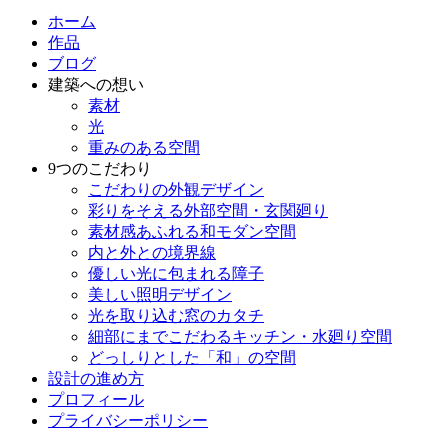
ホーム
作品
ブログ
建築への想い
素材
光
重みのある空間
9つのこだわり
こだわりの外観デザイン
彩りをそえる外部空間・玄関廻り
素材感あふれる和モダン空間
内と外との境界線
優しい光に包まれる障子
美しい照明デザイン
光を取り込む窓のカタチ
細部にまでこだわるキッチン・水廻り空間
どっしりとした「和」の空間
設計の進め方
プロフィール
プライバシーポリシー