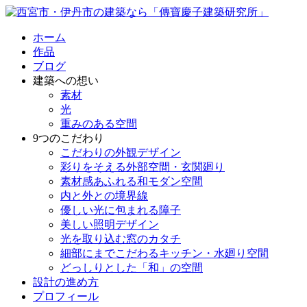
ホーム
作品
ブログ
建築への想い
素材
光
重みのある空間
9つのこだわり
こだわりの外観デザイン
彩りをそえる外部空間・玄関廻り
素材感あふれる和モダン空間
内と外との境界線
優しい光に包まれる障子
美しい照明デザイン
光を取り込む窓のカタチ
細部にまでこだわるキッチン・水廻り空間
どっしりとした「和」の空間
設計の進め方
プロフィール