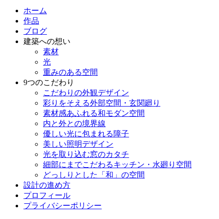
ホーム
作品
ブログ
建築への想い
素材
光
重みのある空間
9つのこだわり
こだわりの外観デザイン
彩りをそえる外部空間・玄関廻り
素材感あふれる和モダン空間
内と外との境界線
優しい光に包まれる障子
美しい照明デザイン
光を取り込む窓のカタチ
細部にまでこだわるキッチン・水廻り空間
どっしりとした「和」の空間
設計の進め方
プロフィール
プライバシーポリシー