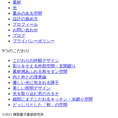
素材
光
重みのある空間
設計の進め方
プロフィール
お問い合わせ
ブログ
プライバシーポリシー
9つのこだわり
こだわりの外観デザイン
彩りをそえる外部空間・玄関廻り
素材感あふれる和モダン空間
内と外との境界線
優しい光に包まれる障子
美しい照明デザイン
光を取り込む窓のカタチ
細部にまでこだわるキッチン・水廻り空間
どっしりとした「和」の空間
©2021 傳寶慶子建築研究所.