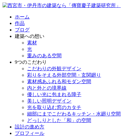
ホーム
作品
ブログ
建築への想い
素材
光
重みのある空間
9つのこだわり
こだわりの外観デザイン
彩りをそえる外部空間・玄関廻り
素材感あふれる和モダン空間
内と外との境界線
優しい光に包まれる障子
美しい照明デザイン
光を取り込む窓のカタチ
細部にまでこだわるキッチン・水廻り空間
どっしりとした「和」の空間
設計の進め方
プロフィール