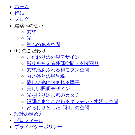
ホーム
作品
ブログ
建築への想い
素材
光
重みのある空間
9つのこだわり
こだわりの外観デザイン
彩りをそえる外部空間・玄関廻り
素材感あふれる和モダン空間
内と外との境界線
優しい光に包まれる障子
美しい照明デザイン
光を取り込む窓のカタチ
細部にまでこだわるキッチン・水廻り空間
どっしりとした「和」の空間
設計の進め方
プロフィール
プライバシーポリシー