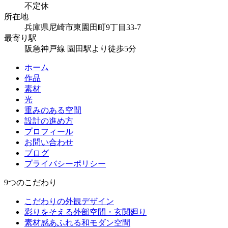
不定休
所在地
兵庫県尼崎市東園田町9丁目33-7
最寄り駅
阪急神戸線 園田駅より徒歩5分
ホーム
作品
素材
光
重みのある空間
設計の進め方
プロフィール
お問い合わせ
ブログ
プライバシーポリシー
9つのこだわり
こだわりの外観デザイン
彩りをそえる外部空間・玄関廻り
素材感あふれる和モダン空間