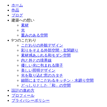
ホーム
作品
ブログ
建築への想い
素材
光
重みのある空間
9つのこだわり
こだわりの外観デザイン
彩りをそえる外部空間・玄関廻り
素材感あふれる和モダン空間
内と外との境界線
優しい光に包まれる障子
美しい照明デザイン
光を取り込む窓のカタチ
細部にまでこだわるキッチン・水廻り空間
どっしりとした「和」の空間
設計の進め方
プロフィール
プライバシーポリシー