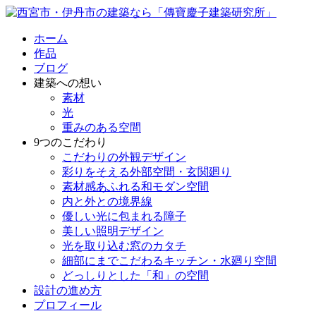
ホーム
作品
ブログ
建築への想い
素材
光
重みのある空間
9つのこだわり
こだわりの外観デザイン
彩りをそえる外部空間・玄関廻り
素材感あふれる和モダン空間
内と外との境界線
優しい光に包まれる障子
美しい照明デザイン
光を取り込む窓のカタチ
細部にまでこだわるキッチン・水廻り空間
どっしりとした「和」の空間
設計の進め方
プロフィール