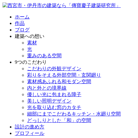
ホーム
作品
ブログ
建築への想い
素材
光
重みのある空間
9つのこだわり
こだわりの外観デザイン
彩りをそえる外部空間・玄関廻り
素材感あふれる和モダン空間
内と外との境界線
優しい光に包まれる障子
美しい照明デザイン
光を取り込む窓のカタチ
細部にまでこだわるキッチン・水廻り空間
どっしりとした「和」の空間
設計の進め方
プロフィール