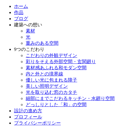
ホーム
作品
ブログ
建築への想い
素材
光
重みのある空間
9つのこだわり
こだわりの外観デザイン
彩りをそえる外部空間・玄関廻り
素材感あふれる和モダン空間
内と外との境界線
優しい光に包まれる障子
美しい照明デザイン
光を取り込む窓のカタチ
細部にまでこだわるキッチン・水廻り空間
どっしりとした「和」の空間
設計の進め方
プロフィール
プライバシーポリシー