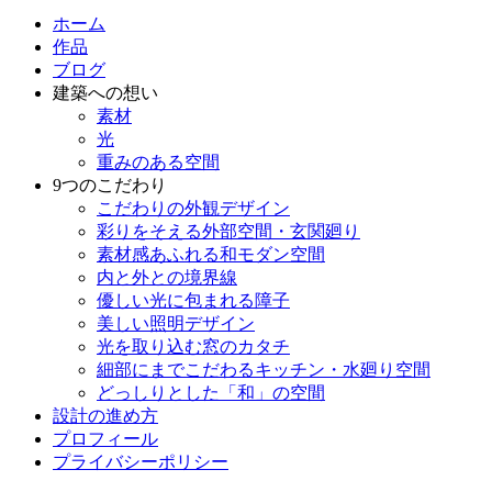
ホーム
作品
ブログ
建築への想い
素材
光
重みのある空間
9つのこだわり
こだわりの外観デザイン
彩りをそえる外部空間・玄関廻り
素材感あふれる和モダン空間
内と外との境界線
優しい光に包まれる障子
美しい照明デザイン
光を取り込む窓のカタチ
細部にまでこだわるキッチン・水廻り空間
どっしりとした「和」の空間
設計の進め方
プロフィール
プライバシーポリシー