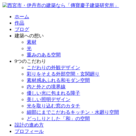
ホーム
作品
ブログ
建築への想い
素材
光
重みのある空間
9つのこだわり
こだわりの外観デザイン
彩りをそえる外部空間・玄関廻り
素材感あふれる和モダン空間
内と外との境界線
優しい光に包まれる障子
美しい照明デザイン
光を取り込む窓のカタチ
細部にまでこだわるキッチン・水廻り空間
どっしりとした「和」の空間
設計の進め方
プロフィール