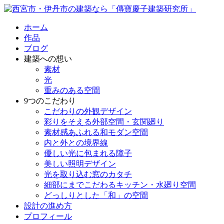
ホーム
作品
ブログ
建築への想い
素材
光
重みのある空間
9つのこだわり
こだわりの外観デザイン
彩りをそえる外部空間・玄関廻り
素材感あふれる和モダン空間
内と外との境界線
優しい光に包まれる障子
美しい照明デザイン
光を取り込む窓のカタチ
細部にまでこだわるキッチン・水廻り空間
どっしりとした「和」の空間
設計の進め方
プロフィール