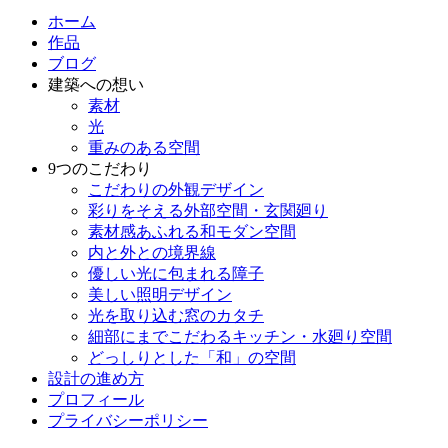
ホーム
作品
ブログ
建築への想い
素材
光
重みのある空間
9つのこだわり
こだわりの外観デザイン
彩りをそえる外部空間・玄関廻り
素材感あふれる和モダン空間
内と外との境界線
優しい光に包まれる障子
美しい照明デザイン
光を取り込む窓のカタチ
細部にまでこだわるキッチン・水廻り空間
どっしりとした「和」の空間
設計の進め方
プロフィール
プライバシーポリシー