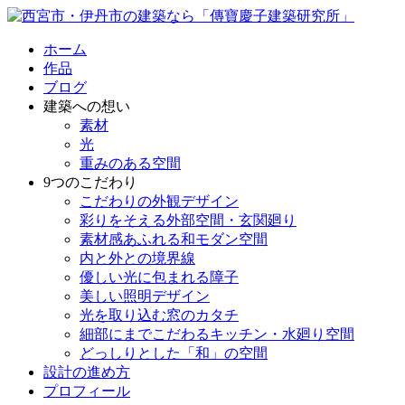
ホーム
作品
ブログ
建築への想い
素材
光
重みのある空間
9つのこだわり
こだわりの外観デザイン
彩りをそえる外部空間・玄関廻り
素材感あふれる和モダン空間
内と外との境界線
優しい光に包まれる障子
美しい照明デザイン
光を取り込む窓のカタチ
細部にまでこだわるキッチン・水廻り空間
どっしりとした「和」の空間
設計の進め方
プロフィール