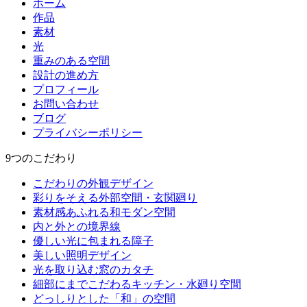
ホーム
作品
素材
光
重みのある空間
設計の進め方
プロフィール
お問い合わせ
ブログ
プライバシーポリシー
9つのこだわり
こだわりの外観デザイン
彩りをそえる外部空間・玄関廻り
素材感あふれる和モダン空間
内と外との境界線
優しい光に包まれる障子
美しい照明デザイン
光を取り込む窓のカタチ
細部にまでこだわるキッチン・水廻り空間
どっしりとした「和」の空間