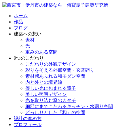
ホーム
作品
ブログ
建築への想い
素材
光
重みのある空間
9つのこだわり
こだわりの外観デザイン
彩りをそえる外部空間・玄関廻り
素材感あふれる和モダン空間
内と外との境界線
優しい光に包まれる障子
美しい照明デザイン
光を取り込む窓のカタチ
細部にまでこだわるキッチン・水廻り空間
どっしりとした「和」の空間
設計の進め方
プロフィール