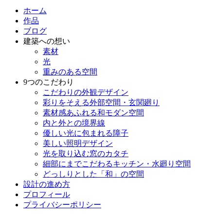
ホーム
作品
ブログ
建築への想い
素材
光
重みのある空間
9つのこだわり
こだわりの外観デザイン
彩りをそえる外部空間・玄関廻り
素材感あふれる和モダン空間
内と外との境界線
優しい光に包まれる障子
美しい照明デザイン
光を取り込む窓のカタチ
細部にまでこだわるキッチン・水廻り空間
どっしりとした「和」の空間
設計の進め方
プロフィール
プライバシーポリシー