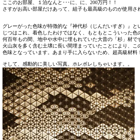
ここのお部屋、１泊なんと･･･に、に、200万円！！
さすがお高い部屋だけあって、組子も最高級のものが使用さ
グレーがった色味が特徴的な『神代杉（じんだいすぎ）』と
じつはこれ、着色したわけではなく、もともとこういった色
何百年もの間、地中や水中に埋もれていた大昔の「杉」材で
火山灰を多く含む土壌に長い間埋まっていたことにより、こ
色味となっています。あまり手に入らないため、超高級材料
そして、感動的に美しい写真。ホレボレしちゃいます。。