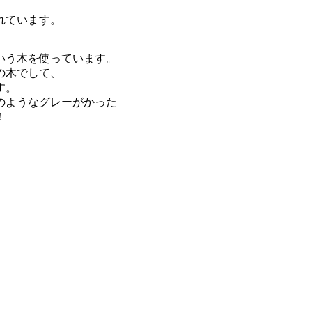
れています。
いう木を使っています。
の木でして、
す。
のようなグレーがかった
！