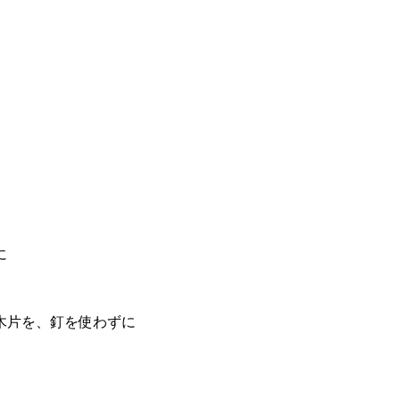
に
木片を、釘を使わずに