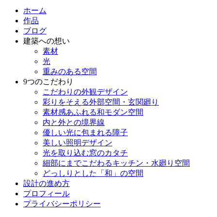
ホーム
作品
ブログ
建築への想い
素材
光
重みのある空間
9つのこだわり
こだわりの外観デザイン
彩りをそえる外部空間・玄関廻り
素材感あふれる和モダン空間
内と外との境界線
優しい光に包まれる障子
美しい照明デザイン
光を取り込む窓のカタチ
細部にまでこだわるキッチン・水廻り空間
どっしりとした「和」の空間
設計の進め方
プロフィール
プライバシーポリシー