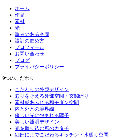
ホーム
作品
素材
光
重みのある空間
設計の進め方
プロフィール
お問い合わせ
ブログ
プライバシーポリシー
9つのこだわり
こだわりの外観デザイン
彩りをそえる外部空間・玄関廻り
素材感あふれる和モダン空間
内と外との境界線
優しい光に包まれる障子
美しい照明デザイン
光を取り込む窓のカタチ
細部にまでこだわるキッチン・水廻り空間