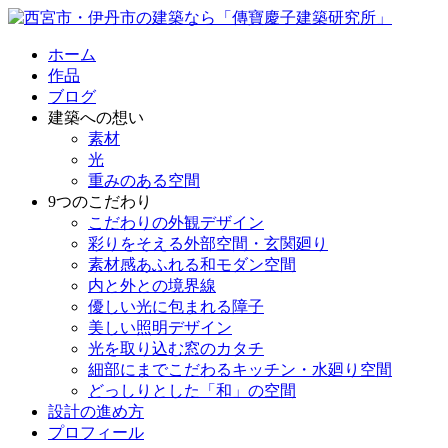
ホーム
作品
ブログ
建築への想い
素材
光
重みのある空間
9つのこだわり
こだわりの外観デザイン
彩りをそえる外部空間・玄関廻り
素材感あふれる和モダン空間
内と外との境界線
優しい光に包まれる障子
美しい照明デザイン
光を取り込む窓のカタチ
細部にまでこだわるキッチン・水廻り空間
どっしりとした「和」の空間
設計の進め方
プロフィール