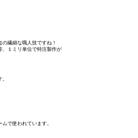
はの繊細な職人技ですね！
等、１ミリ単位で特注製作が
す。
ームで使われています。