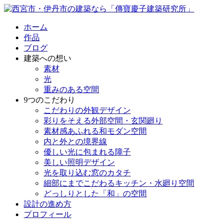
ホーム
作品
ブログ
建築への想い
素材
光
重みのある空間
9つのこだわり
こだわりの外観デザイン
彩りをそえる外部空間・玄関廻り
素材感あふれる和モダン空間
内と外との境界線
優しい光に包まれる障子
美しい照明デザイン
光を取り込む窓のカタチ
細部にまでこだわるキッチン・水廻り空間
どっしりとした「和」の空間
設計の進め方
プロフィール