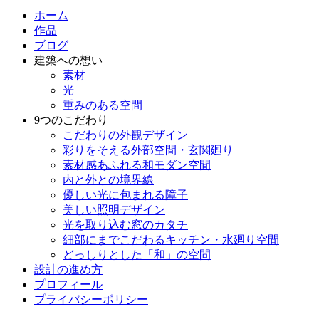
ホーム
作品
ブログ
建築への想い
素材
光
重みのある空間
9つのこだわり
こだわりの外観デザイン
彩りをそえる外部空間・玄関廻り
素材感あふれる和モダン空間
内と外との境界線
優しい光に包まれる障子
美しい照明デザイン
光を取り込む窓のカタチ
細部にまでこだわるキッチン・水廻り空間
どっしりとした「和」の空間
設計の進め方
プロフィール
プライバシーポリシー