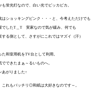
かも蛍光灯なので、白い光でピッカピカ。
枕はショッキングピンク・・・と、今考えただけでも
屋でしたT＿T 実家なので気が緩み、何でも
案する側として、さすがにこれではマズイ（汗）
った和室用机をTV台として利用。
紙でできたまぁ～るいものへ。
ンあがりました↑
、これもバッチリ◎和紙は大好きなのです～。