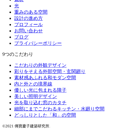
光
重みのある空間
設計の進め方
プロフィール
お問い合わせ
ブログ
プライバシーポリシー
9つのこだわり
こだわりの外観デザイン
彩りをそえる外部空間・玄関廻り
素材感あふれる和モダン空間
内と外との境界線
優しい光に包まれる障子
美しい照明デザイン
光を取り込む窓のカタチ
細部にまでこだわるキッチン・水廻り空間
どっしりとした「和」の空間
©2021 傳寶慶子建築研究所.