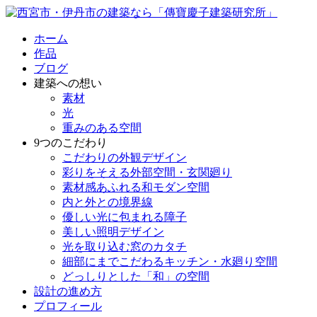
ホーム
作品
ブログ
建築への想い
素材
光
重みのある空間
9つのこだわり
こだわりの外観デザイン
彩りをそえる外部空間・玄関廻り
素材感あふれる和モダン空間
内と外との境界線
優しい光に包まれる障子
美しい照明デザイン
光を取り込む窓のカタチ
細部にまでこだわるキッチン・水廻り空間
どっしりとした「和」の空間
設計の進め方
プロフィール