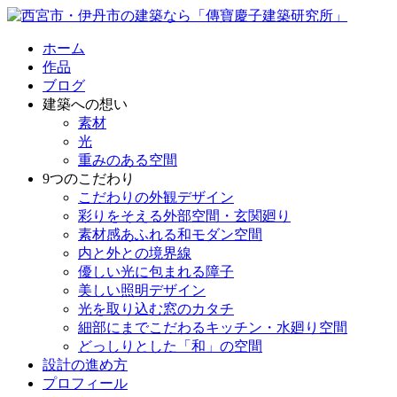
ホーム
作品
ブログ
建築への想い
素材
光
重みのある空間
9つのこだわり
こだわりの外観デザイン
彩りをそえる外部空間・玄関廻り
素材感あふれる和モダン空間
内と外との境界線
優しい光に包まれる障子
美しい照明デザイン
光を取り込む窓のカタチ
細部にまでこだわるキッチン・水廻り空間
どっしりとした「和」の空間
設計の進め方
プロフィール