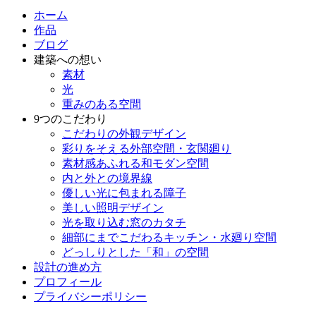
ホーム
作品
ブログ
建築への想い
素材
光
重みのある空間
9つのこだわり
こだわりの外観デザイン
彩りをそえる外部空間・玄関廻り
素材感あふれる和モダン空間
内と外との境界線
優しい光に包まれる障子
美しい照明デザイン
光を取り込む窓のカタチ
細部にまでこだわるキッチン・水廻り空間
どっしりとした「和」の空間
設計の進め方
プロフィール
プライバシーポリシー