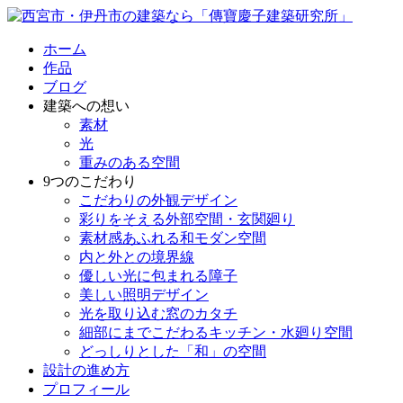
ホーム
作品
ブログ
建築への想い
素材
光
重みのある空間
9つのこだわり
こだわりの外観デザイン
彩りをそえる外部空間・玄関廻り
素材感あふれる和モダン空間
内と外との境界線
優しい光に包まれる障子
美しい照明デザイン
光を取り込む窓のカタチ
細部にまでこだわるキッチン・水廻り空間
どっしりとした「和」の空間
設計の進め方
プロフィール