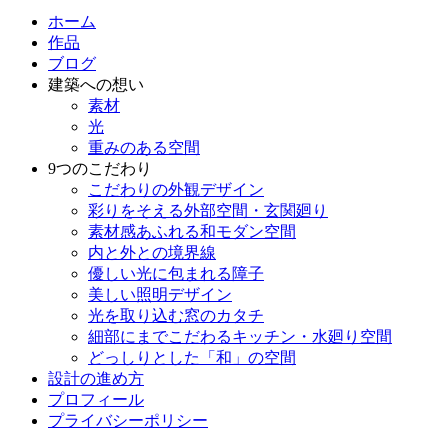
ホーム
作品
ブログ
建築への想い
素材
光
重みのある空間
9つのこだわり
こだわりの外観デザイン
彩りをそえる外部空間・玄関廻り
素材感あふれる和モダン空間
内と外との境界線
優しい光に包まれる障子
美しい照明デザイン
光を取り込む窓のカタチ
細部にまでこだわるキッチン・水廻り空間
どっしりとした「和」の空間
設計の進め方
プロフィール
プライバシーポリシー