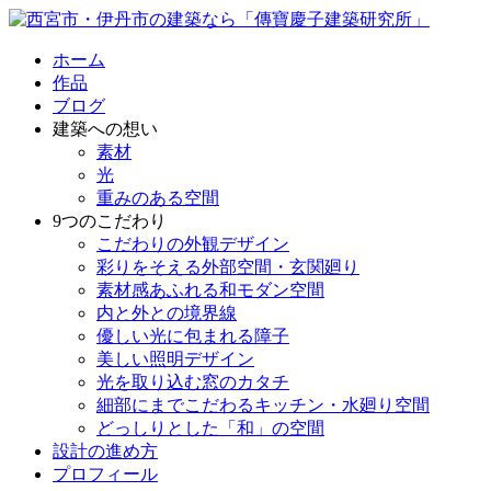
ホーム
作品
ブログ
建築への想い
素材
光
重みのある空間
9つのこだわり
こだわりの外観デザイン
彩りをそえる外部空間・玄関廻り
素材感あふれる和モダン空間
内と外との境界線
優しい光に包まれる障子
美しい照明デザイン
光を取り込む窓のカタチ
細部にまでこだわるキッチン・水廻り空間
どっしりとした「和」の空間
設計の進め方
プロフィール