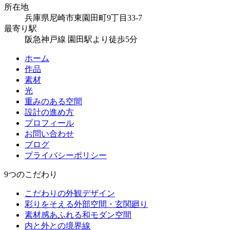
所在地
兵庫県尼崎市東園田町9丁目33-7
最寄り駅
阪急神戸線 園田駅より徒歩5分
ホーム
作品
素材
光
重みのある空間
設計の進め方
プロフィール
お問い合わせ
ブログ
プライバシーポリシー
9つのこだわり
こだわりの外観デザイン
彩りをそえる外部空間・玄関廻り
素材感あふれる和モダン空間
内と外との境界線