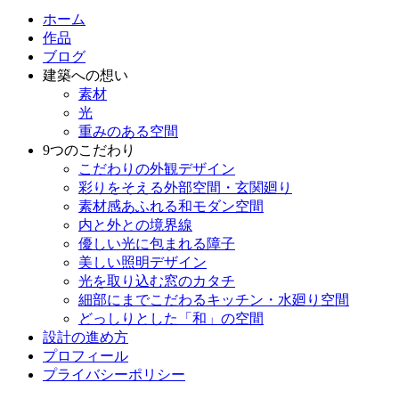
ホーム
作品
ブログ
建築への想い
素材
光
重みのある空間
9つのこだわり
こだわりの外観デザイン
彩りをそえる外部空間・玄関廻り
素材感あふれる和モダン空間
内と外との境界線
優しい光に包まれる障子
美しい照明デザイン
光を取り込む窓のカタチ
細部にまでこだわるキッチン・水廻り空間
どっしりとした「和」の空間
設計の進め方
プロフィール
プライバシーポリシー