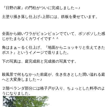
『日野の家』の門柱がついに完成しました～♪
土塗り掻き落し仕上げ↓上部には、鉄板を乗せています。
全面から細いワラがピョンピョンでていて、ボソボソした感
じがたまらなくカワイイです＾＾
角はまぁ～るく仕上げ、『地面からニョッキリと生えてきた
ポスト』というイメージで造りました。
下の写真は、庭完成前と完成後の写真です。
殺風景で何もなかった前庭が、生き生きとした潤い溢れる庭
へと大変身しました～♪
２階ベランダ部分には格子戸が入り、ちょっとした料亭のよ
うになりました。