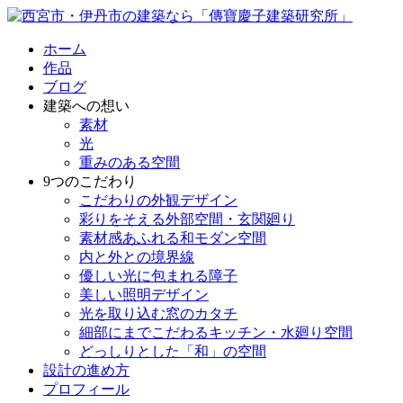
ホーム
作品
ブログ
建築への想い
素材
光
重みのある空間
9つのこだわり
こだわりの外観デザイン
彩りをそえる外部空間・玄関廻り
素材感あふれる和モダン空間
内と外との境界線
優しい光に包まれる障子
美しい照明デザイン
光を取り込む窓のカタチ
細部にまでこだわるキッチン・水廻り空間
どっしりとした「和」の空間
設計の進め方
プロフィール