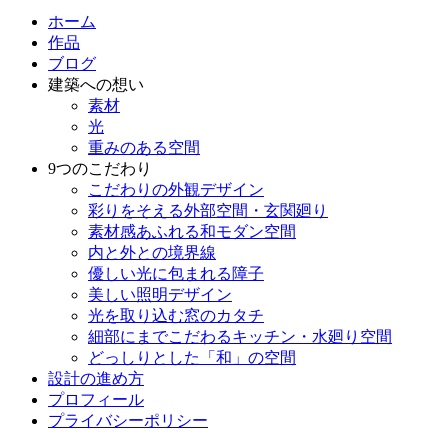
ホーム
作品
ブログ
建築への想い
素材
光
重みのある空間
9つのこだわり
こだわりの外観デザイン
彩りをそえる外部空間・玄関廻り
素材感あふれる和モダン空間
内と外との境界線
優しい光に包まれる障子
美しい照明デザイン
光を取り込む窓のカタチ
細部にまでこだわるキッチン・水廻り空間
どっしりとした「和」の空間
設計の進め方
プロフィール
プライバシーポリシー