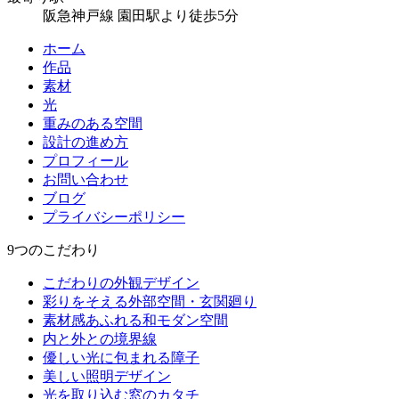
阪急神戸線 園田駅より徒歩5分
ホーム
作品
素材
光
重みのある空間
設計の進め方
プロフィール
お問い合わせ
ブログ
プライバシーポリシー
9つのこだわり
こだわりの外観デザイン
彩りをそえる外部空間・玄関廻り
素材感あふれる和モダン空間
内と外との境界線
優しい光に包まれる障子
美しい照明デザイン
光を取り込む窓のカタチ