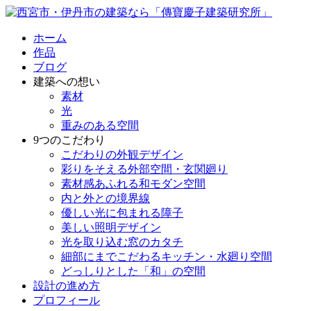
ホーム
作品
ブログ
建築への想い
素材
光
重みのある空間
9つのこだわり
こだわりの外観デザイン
彩りをそえる外部空間・玄関廻り
素材感あふれる和モダン空間
内と外との境界線
優しい光に包まれる障子
美しい照明デザイン
光を取り込む窓のカタチ
細部にまでこだわるキッチン・水廻り空間
どっしりとした「和」の空間
設計の進め方
プロフィール